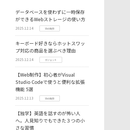
データベースを使わずに一時保存
ができるWebストレージの使い方
2025.12.14
Web制作
キーボード好きならホットスワッ
プ対応の商品を選ぶべき理由
2025.12.14
ガジェット
【Web制作】初心者がVisual
Studio Codeで使うと便利な拡張
機能 5選
2025.12.13
Web制作
【独学】英語を話すのが怖い人
へ。人見知りでもできた３つの小
さな習慣