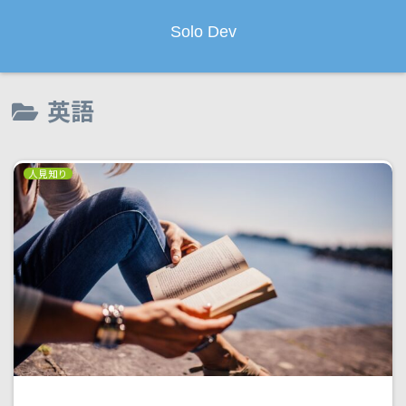
Solo Dev
英語
人見知り