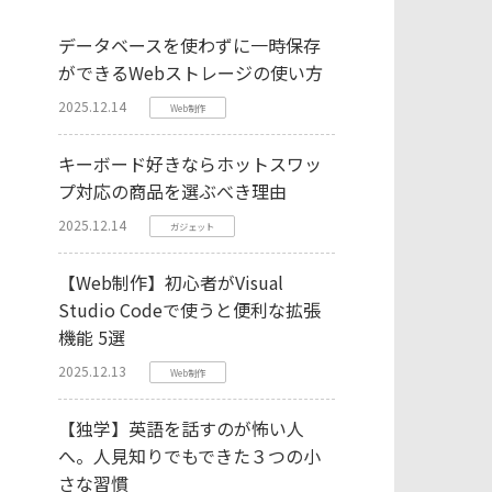
データベースを使わずに一時保存
ができるWebストレージの使い方
2025.12.14
Web制作
キーボード好きならホットスワッ
プ対応の商品を選ぶべき理由
2025.12.14
ガジェット
【Web制作】初心者がVisual
Studio Codeで使うと便利な拡張
機能 5選
2025.12.13
Web制作
【独学】英語を話すのが怖い人
へ。人見知りでもできた３つの小
さな習慣