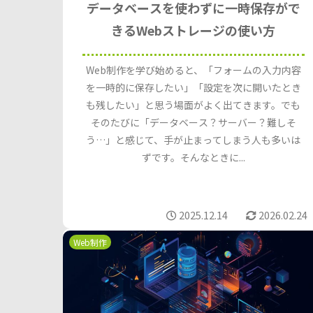
データベースを使わずに一時保存がで
きるWebストレージの使い方
Web制作を学び始めると、「フォームの入力内容
を一時的に保存したい」「設定を次に開いたとき
も残したい」と思う場面がよく出てきます。でも
そのたびに「データベース？サーバー？難しそ
う…」と感じて、手が止まってしまう人も多いは
ずです。そんなときに...
2025.12.14
2026.02.24
Web制作