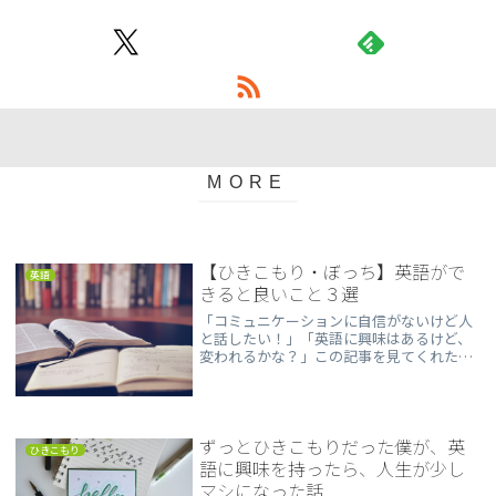
【ひきこもり・ぼっち】英語がで
英語
きると良いこと３選
「コミュニケーションに自信がないけど人
と話したい！」「英語に興味はあるけど、
変われるかな？」この記事を見てくれた方
はこんな気持ちを抱えているかと思いま
す。私は完全なひきこもり期間が３年以上
ありましたが、英語に興味を持っていたお
かげで様々なこ...
ずっとひきこもりだった僕が、英
ひきこもり
語に興味を持ったら、人生が少し
マシになった話